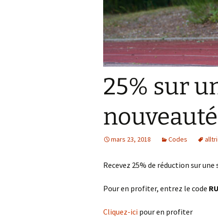
Résultats 2021
Résultats 2020
Résultats 2019
25% sur un
Résultats 2018
Résultats 2017
nouveauté
Résultats 2015
mars 23, 2018
Codes
alltr
Résultats 2016
Recevez 25% de réduction sur une s
Comptes Rendus
Pour en profiter, entrez le code
R
Cliquez-ici
pour en profiter