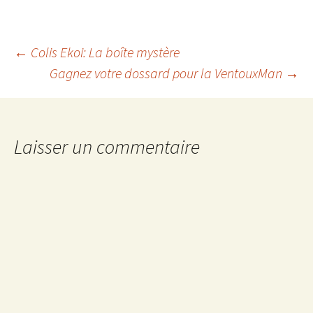
Navigation
←
Colis Ekoi: La boîte mystère
Gagnez votre dossard pour la VentouxMan
→
des
articles
Laisser un commentaire