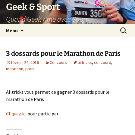
Aller
Geek & Sport
au
Quand Geek rime avec Sport
contenu
Recherc
Menu
3 dossards pour le Marathon de Paris
février 24, 2016
Concours
alltricks
,
concourd
,
marathon
,
paris
Alltricks vous permet de gagner 3 dossards pour le
marathon de Paris
Cliquez ici
pour participer