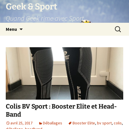
Aller
Geek & Sport
au
Quand Geek rime avec Sport
contenu
Recherc
Menu
Colis BV Sport : Booster Elite et Head-
Band
avril 25, 2017
Déballages
Booster Elite
,
bv sport
,
colis
,