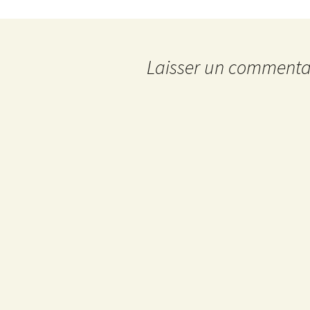
des
articles
Laisser un commenta