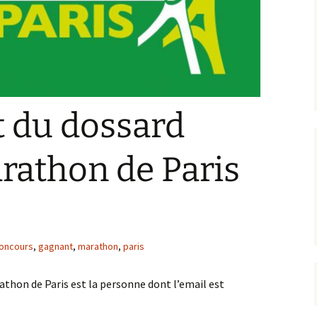
t du dossard
rathon de Paris
oncours
,
gagnant
,
marathon
,
paris
thon de Paris est la personne dont l’email est