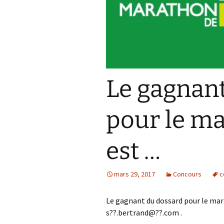
Résultats 2021
Résultats 2020
Résultats 2019
Le gagnan
Résultats 2018
Résultats 2017
pour le ma
Résultats 2015
est …
Résultats 2016
Comptes Rendus
mars 29, 2017
Concours
c
Le gagnant du dossard pour le mara
s??.bertrand@??.com .