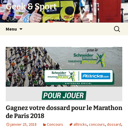
Aller
Geek & Sport
au
Quand Geek rime avec Sport
contenu
Recherc
Menu
Gagnez votre dossard pour le Marathon
de Paris 2018
janvier 25, 2018
Concours
alltricks
,
concours
,
dossard
,