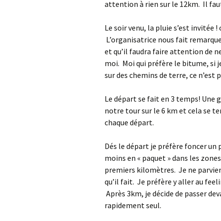
attention à rien sur le 12km. Il f
Le soir venu, la pluie s’est invitée !
L’organisatrice nous fait remarquer
et qu’il faudra faire attention de n
moi. Moi qui préfère le bitume, si j
sur des chemins de terre, ce n’est 
Le départ se fait en 3 temps! Une 
notre tour sur le 6 km et cela se t
chaque départ.
Dés le départ je préfère foncer un
moins en « paquet » dans les zones 
premiers kilomètres. Je ne parvie
qu’il fait. Je préfère y aller au fe
Après 3km, je décide de passer de
rapidement seul.