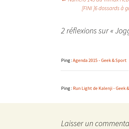
Navigation
[FINI ]6 dossards à 
des
2 réflexions sur «
Jog
articles
Ping :
Agenda 2015 - Geek & Sport
Ping :
Run Light de Kalenji - Geek 
Laisser un commenta