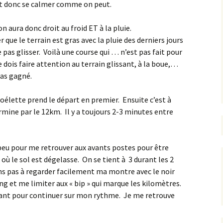
aut donc se calmer comme on peut.
 on aura donc droit au froid ET à la pluie.
 que le terrain est gras avec la pluie des derniers jours
e pas glisser. Voilà une course qui … n’est pas fait pour
e dois faire attention au terrain glissant, à la boue,…
pas gagné.
goélette prend le départ en premier. Ensuite c’est à
ermine par le 12km. Il y a toujours 2-3 minutes entre
 peu pour me retrouver aux avants postes pour être
où le sol est dégelasse. On se tient à 3 durant les 2
ns pas à regarder facilement ma montre avec le noir
eling et me limiter aux « bip » qui marque les kilomètres.
vant pour continuer sur mon rythme. Je me retrouve