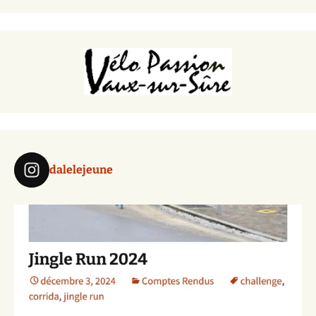
dalelejeune