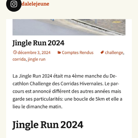
dalelejeune