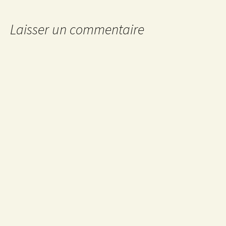
des
articles
Laisser un commentaire