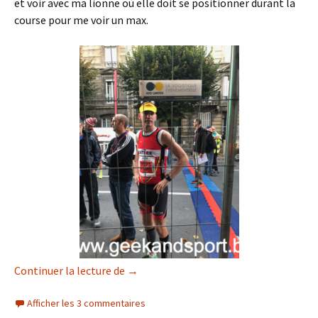
et voir avec ma lionne où elle doit se positionner durant la
course pour me voir un max.
Semi marathon du Run In Reims 2017
Continuer la lecture de
→
Afficher les 3 commentaires