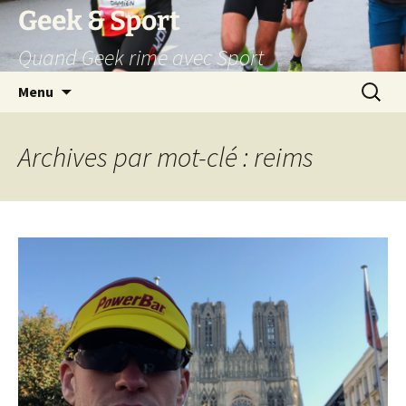
Aller
Geek & Sport
au
Quand Geek rime avec Sport
contenu
Recherc
Menu
Archives par mot-clé : reims