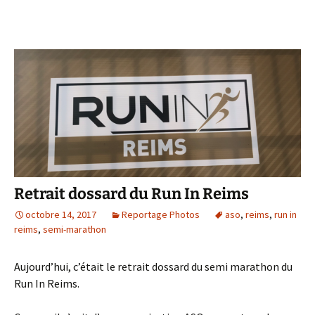
Retrait dossard du Run In Reims
octobre 14, 2017
Reportage Photos
aso
,
reims
,
run in
reims
,
semi-marathon
Aujourd’hui, c’était le retrait dossard du semi marathon du
Run In Reims.