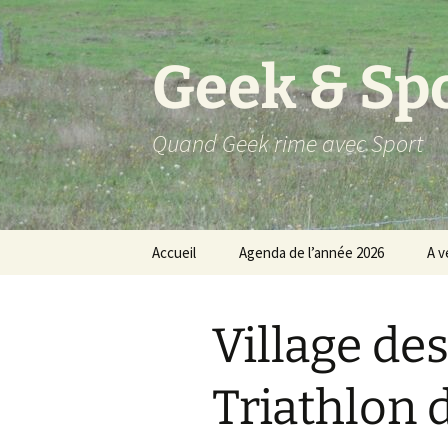
Aller
au
contenu
Geek & Sp
Quand Geek rime avec Sport
Accueil
Agenda de l’année 2026
A v
Résultats 2025
Village de
Résultats 2024
Résultats 2023
Triathlon 
Résultats 2022