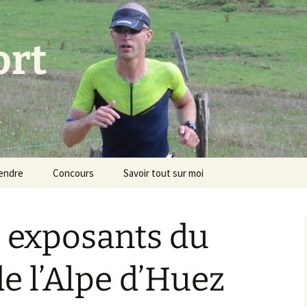
ort
endre
Concours
Savoir tout sur moi
s exposants du
de l’Alpe d’Huez