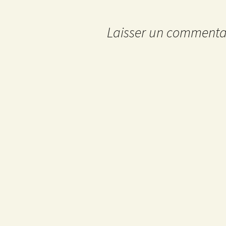
des
Laisser un commenta
articles