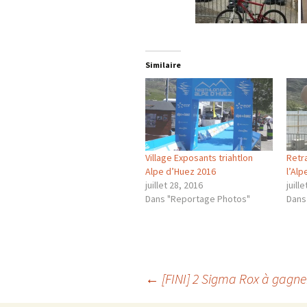
Similaire
Village Exposants triahtlon
Retra
Alpe d’Huez 2016
l’Al
juillet 28, 2016
juill
Dans "Reportage Photos"
Dans
Navigation
←
[FINI] 2 Sigma Rox à gagne