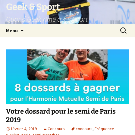
Aller
Geek & Sport
au
Quand Geek rime avec Sport
contenu
Recherc
Menu
Votre dossard pour le semi de Paris
2019
février 4, 2019
Concours
concours
,
Fréquence