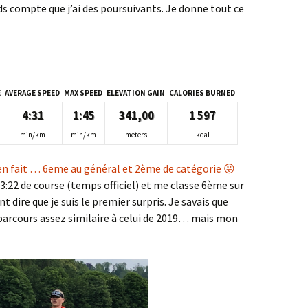
ds compte que j’ai des poursuivants. Je donne tout ce
E
AVERAGE SPEED
MAX SPEED
ELEVATION GAIN
CALORIES BURNED
4:31
1:45
341,00
1 597
min/km
min/km
meters
kcal
:23:22 de course (temps officiel) et me classe 6ème sur
 dire que je suis le premier surpris. Je savais que
 parcours assez similaire à celui de 2019… mais mon