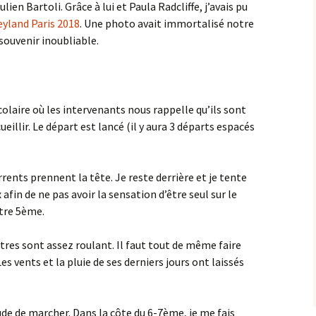
 Julien Bartoli. Grâce à lui et Paula Radcliffe, j’avais pu
eyland Paris 2018
. Une photo avait immortalisé notre
souvenir inoubliable.
laire où les intervenants nous rappelle qu’ils sont
eillir. Le départ est lancé (il y aura 3 départs espacés
ents prennent la tête. Je reste derrière et je tente
 afin de ne pas avoir la sensation d’être seul sur le
être 5ème.
tres sont assez roulant. Il faut tout de même faire
es vents et la pluie de ses derniers jours ont laissés
ude de marcher. Dans la côte du 6-7ème, je me fais