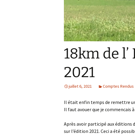
Résultats 2021
Résultats 2020
Résultats 2019
18km de l’ 
Résultats 2018
Résultats 2017
2021
Résultats 2015
juillet 6, 2021
Comptes Rendus
Résultats 2016
Il était enfin temps de remettre un 
Comptes Rendus
Il faut avouer que je commencais à 
Après avoir participé aux éditions 
sur l’édition 2021. Ceci a été poss