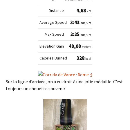
4,68
km
3:43
min/km
2:25
min/km
40,00
meters
328
kcal
Sur la ligne d’arrivée, on a eu droit à une jolie médaille. C’est
toujours un chouette souvenir