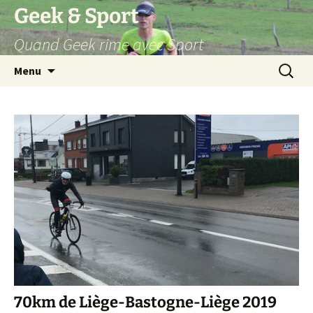
Aller
Geek & Sport
au
Quand Geek rime avec Sport
contenu
Recherc
Menu
70km de Liège-Bastogne-Liège 2019