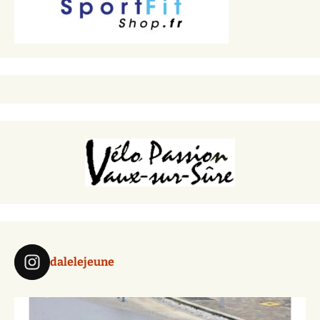
dalelejeune