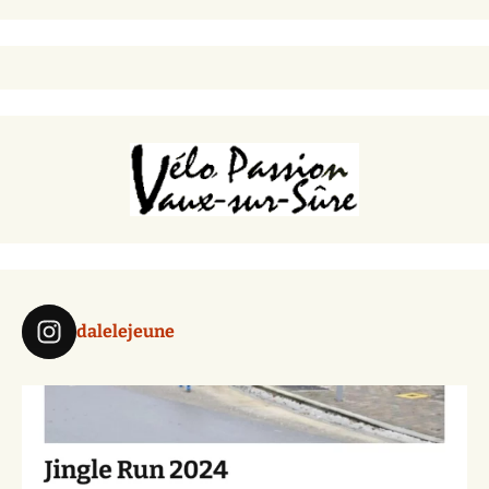
dalelejeune