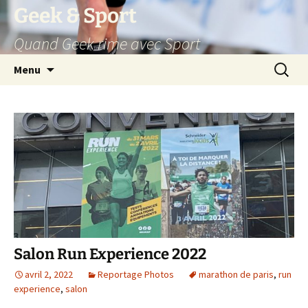
Aller
Geek & Sport
au
Quand Geek rime avec Sport
contenu
Recherc
Menu
Salon Run Experience 2022
avril 2, 2022
Reportage Photos
marathon de paris
,
run
experience
,
salon