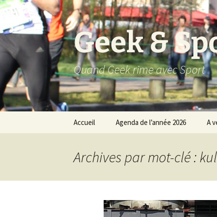
Aller
au
contenu
Geek & Sp
Quand Geek rime avec Sport
Accueil
Agenda de l’année 2026
A v
Résultats 2025
Archives par mot-clé : kul
Résultats 2024
Résultats 2023
Résultats 2022