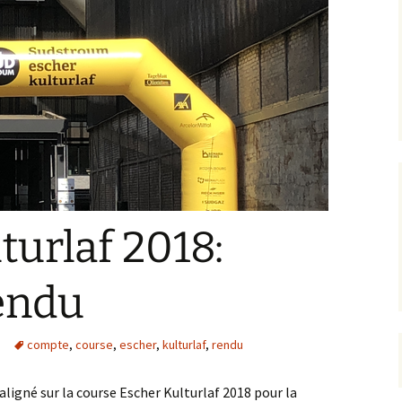
turlaf 2018:
endu
compte
,
course
,
escher
,
kulturlaf
,
rendu
s aligné sur la course Escher Kulturlaf 2018 pour la