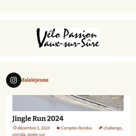
dalelejeune