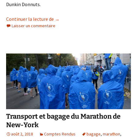
Dunkin Donnuts.
Bagage et transport au marathon de N
Continuer la lecture de
→
Laisser un commentaire
Transport et bagage du Marathon de
New-York
août 2, 2018
Comptes Rendus
bagage
,
marathon
,