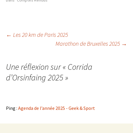
Dans "Comptes Rendus"
Navigation
←
Les 20 km de Paris 2025
Marathon de Bruxelles 2025
→
des
Une réflexion sur «
Corrida
articles
d’Orsinfaing 2025
»
Ping :
Agenda de l’année 2025 - Geek & Sport