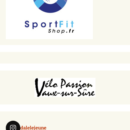
dalelejeune