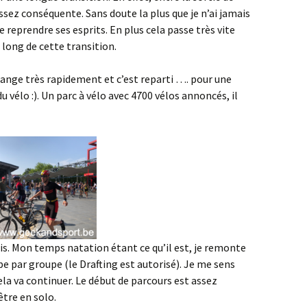
assez conséquente. Sans doute la plus que je n’ai jamais
e reprendre ses esprits. En plus cela passe très vite
long de cette transition.
ange très rapidement et c’est reparti …. pour une
 vélo :). Un parc à vélo avec 4700 vélos annoncés, il
ris. Mon temps natation étant ce qu’il est, je remonte
e par groupe (le Drafting est autorisé). Je me sens
ela va continuer. Le début de parcours est assez
être en solo.