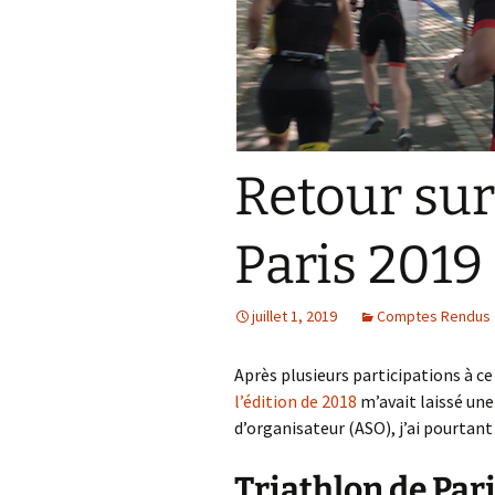
Résultats 2021
Résultats 2020
Résultats 2019
Retour sur
Résultats 2018
Résultats 2017
Paris 2019
Résultats 2015
juillet 1, 2019
Comptes Rendus
Résultats 2016
Après plusieurs participations à ce
Comptes Rendus
l’édition de 2018
m’avait laissé un
d’organisateur (ASO), j’ai pourtant
Triathlon de Par