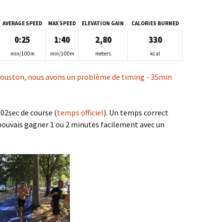
AVERAGE SPEED
MAX SPEED
ELEVATION GAIN
CALORIES BURNED
0:25
1:40
2,80
330
min/100m
min/100m
meters
kcal
 02sec de course (
temps officiel
). Un temps correct
pouvais gagner 1 ou 2 minutes facilement avec un