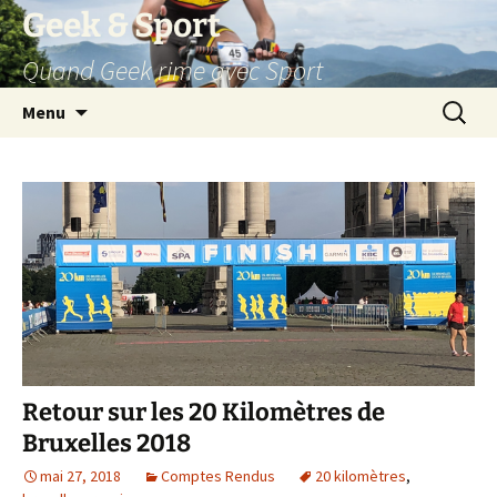
Aller
Geek & Sport
au
Quand Geek rime avec Sport
contenu
Recherc
Menu
Retour sur les 20 Kilomètres de
Bruxelles 2018
mai 27, 2018
Comptes Rendus
20 kilomètres
,