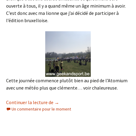
ouverte à tous, il y a quand même un âge minimum à avoir.
C’est donc avec ma lionne que j’ai décidé de participer à
l’édition bruxelloise.
Cette journée commence plutôt bien au pied de l’Atomium
avec une météo plus que clémente… voir chaleureuse.
Retour sur les Air Games de Bruxelles 2
Continuer la lecture de
→
Un commentaire pour le moment