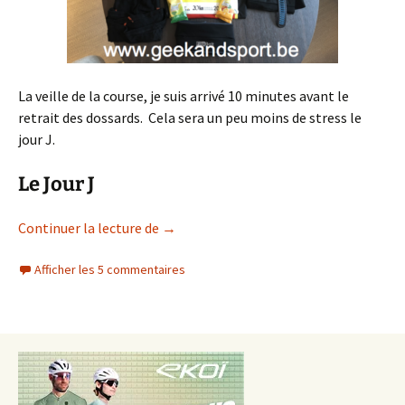
La veille de la course, je suis arrivé 10 minutes avant le
retrait des dossards. Cela sera un peu moins de stress le
jour J.
Le Jour J
Retour sur les 20 Kilomètres de Bruxell
Continuer la lecture de
→
Afficher les 5 commentaires