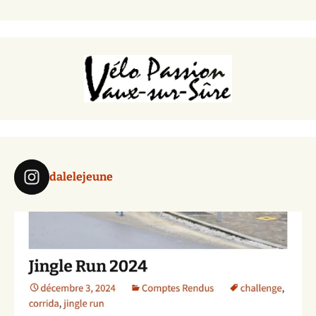
dalelejeune