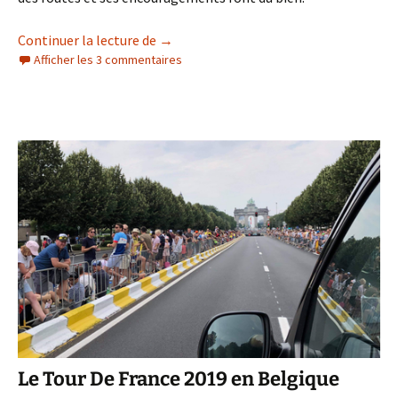
Marathon de Bruxelles 2025
Continuer la lecture de
→
Afficher les 3 commentaires
Le Tour De France 2019 en Belgique