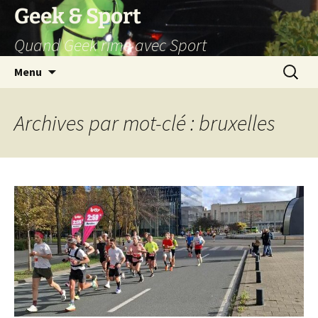
Aller
Geek & Sport
au
Quand Geek rime avec Sport
contenu
Recherc
Menu
Archives par mot-clé : bruxelles