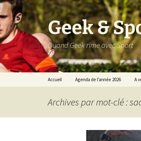
Aller
au
contenu
Geek & Sp
Quand Geek rime avec Sport
Accueil
Agenda de l’année 2026
A v
Résultats 2025
Archives par mot-clé : sa
Résultats 2024
Résultats 2023
Résultats 2022