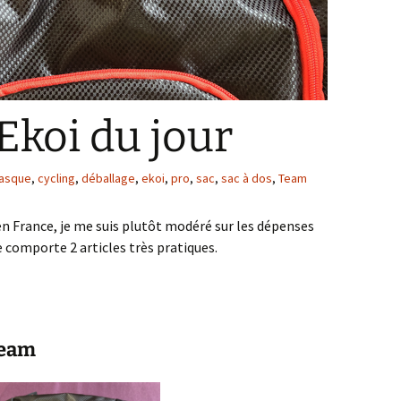
Ekoi du jour
asque
,
cycling
,
déballage
,
ekoi
,
pro
,
sac
,
sac à dos
,
Team
n France, je me suis plutôt modéré sur les dépenses
comporte 2 articles très pratiques.
Team