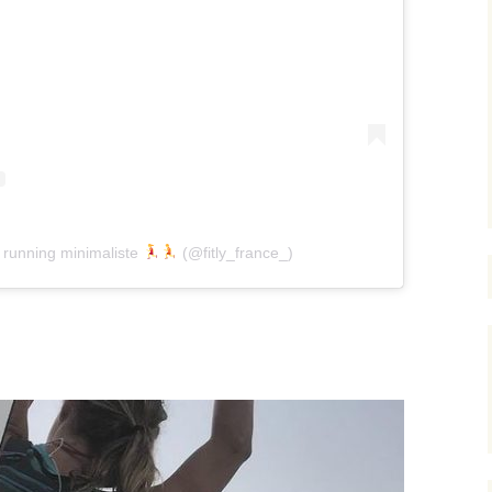
 running minimaliste
(@fitly_france_)