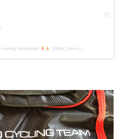
 running minimaliste
(@fitly_france_)