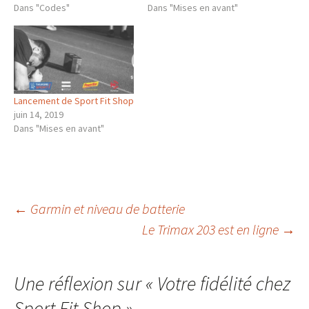
Dans "Codes"
Dans "Mises en avant"
Lancement de Sport Fit Shop
juin 14, 2019
Dans "Mises en avant"
Navigation
←
Garmin et niveau de batterie
Le Trimax 203 est en ligne
→
des
Une réflexion sur «
Votre fidélité chez
articles
Sport Fit Shop
»