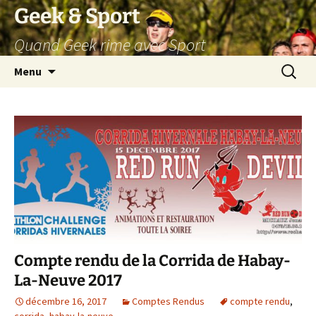
Aller
Geek & Sport
au
Quand Geek rime avec Sport
contenu
Recherc
Menu
Compte rendu de la Corrida de Habay-
La-Neuve 2017
décembre 16, 2017
Comptes Rendus
compte rendu
,