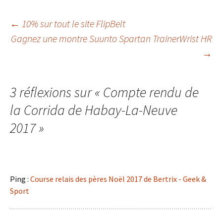
Navigation
←
10% sur tout le site FlipBelt
Gagnez une montre Suunto Spartan TrainerWrist HR
→
des
articles
3 réflexions sur «
Compte rendu de
la Corrida de Habay-La-Neuve
2017
»
Ping :
Course relais des pères Noël 2017 de Bertrix - Geek &
Sport