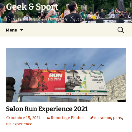
Aller
Geek & Sport
au
Quand Geek rime avec Sport
contenu
Recherc
Menu
Salon Run Experience 2021
octobre 15, 2021
Reportage Photos
marathon
,
paris
,
run experience