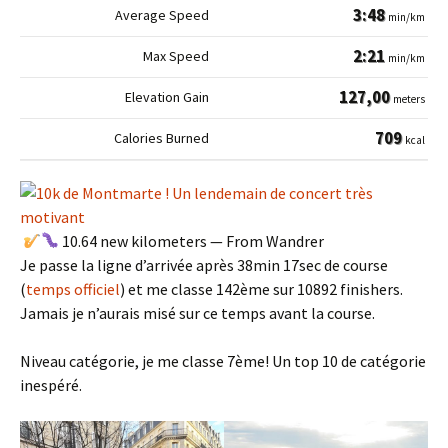
3:48
min/km
2:21
min/km
127,00
meters
709
kcal
‍
10.64 new kilometers — From Wandrer
Je passe la ligne d’arrivée après 38min 17sec de course
(
temps officiel
) et me classe 142ème sur 10892 finishers.
Jamais je n’aurais misé sur ce temps avant la course.
Niveau catégorie, je me classe 7ème! Un top 10 de catégorie
inespéré.