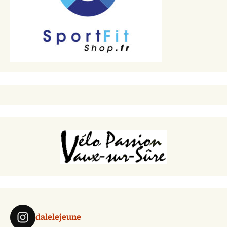
dalelejeune