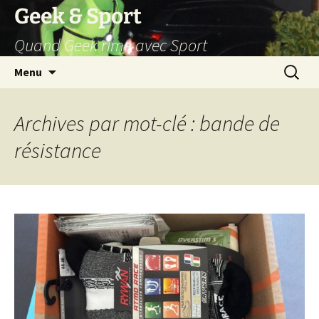
Aller
Geek & Sport
au
Quand Geek rime avec Sport
contenu
Recherc
Menu
Archives par mot-clé : bande de
résistance