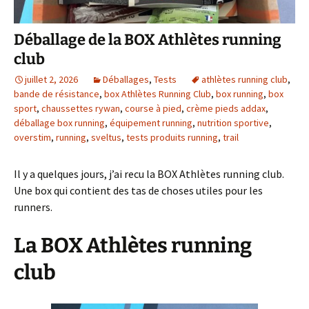
Déballage de la BOX Athlètes running
club
juillet 2, 2026
Déballages
,
Tests
athlètes running club
,
bande de résistance
,
box Athlètes Running Club
,
box running
,
box
sport
,
chaussettes rywan
,
course à pied
,
crème pieds addax
,
déballage box running
,
équipement running
,
nutrition sportive
,
overstim
,
running
,
sveltus
,
tests produits running
,
trail
Il y a quelques jours, j’ai recu la BOX Athlètes running club.
Une box qui contient des tas de choses utiles pour les
runners.
La BOX Athlètes running
club