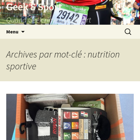
Aller
Geek & Sport
au
Quand Geek rime avec Sport
contenu
Recherc
Menu
Archives par mot-clé : nutrition
sportive