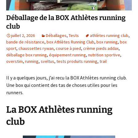
Déballage de la BOX Athlètes running
club
juillet 2, 2026
Déballages
,
Tests
athlètes running club
,
bande de résistance
,
box Athlètes Running Club
,
box running
,
box
sport
,
chaussettes rywan
,
course à pied
,
crème pieds addax
,
déballage box running
,
équipement running
,
nutrition sportive
,
overstim
,
running
,
sveltus
,
tests produits running
,
trail
Il y a quelques jours, j’ai recu la BOX Athlètes running club.
Une box qui contient des tas de choses utiles pour les
runners.
La BOX Athlètes running
club