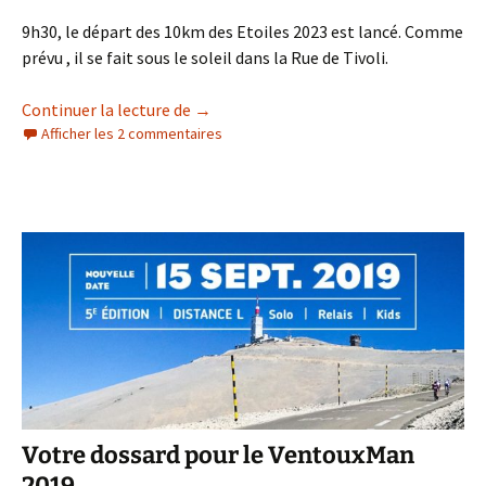
9h30, le départ des 10km des Etoiles 2023 est lancé. Comme
prévu , il se fait sous le soleil dans la Rue de Tivoli.
Les 10km des Etoiles 2023
Continuer la lecture de
→
Afficher les 2 commentaires
Votre dossard pour le VentouxMan
2019