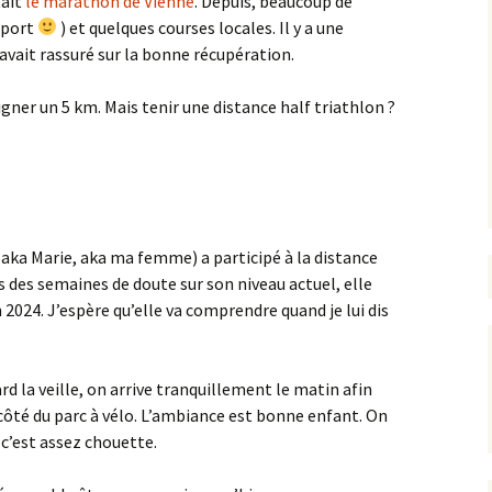
tait
le marathon de Vienne
. Depuis, beaucoup de
sport
) et quelques courses locales. Il y a une
vait rassuré sur la bonne récupération.
igner un 5 km. Mais tenir une distance half triathlon ?
 (aka Marie, aka ma femme) a participé à la distance
ès des semaines de doute sur son niveau actuel, elle
2024. J’espère qu’elle va comprendre quand je lui dis
 la veille, on arrive tranquillement le matin afin
 côté du parc à vélo. L’ambiance est bonne enfant. On
 c’est assez chouette.