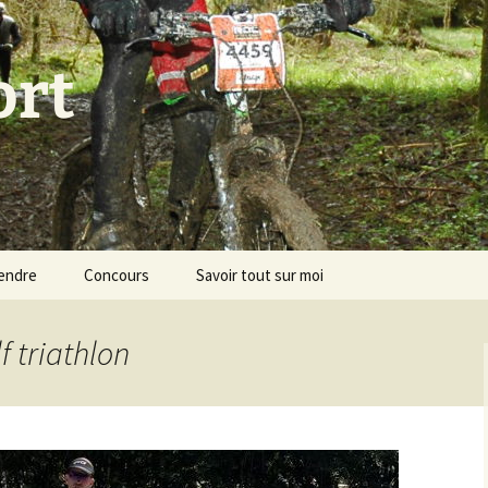
ort
endre
Concours
Savoir tout sur moi
f triathlon