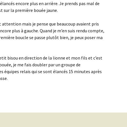
élancés encore plus en arrière. Je prends pas mal de
st sur la première bouée jaune.
ait attention mais je pense que beaucoup avaient pris
encore plus à gauche. Quand je m’en suis rendu compte,
 première boucle se passe plutôt bien, je peux poser ma
etit bisou en direction de la lionne et mon fils et c’est
 bouée, je me fais doubler par un groupe de
des équipes relais qui se sont élancés 15 minutes après
sse.
es Lacs 2026