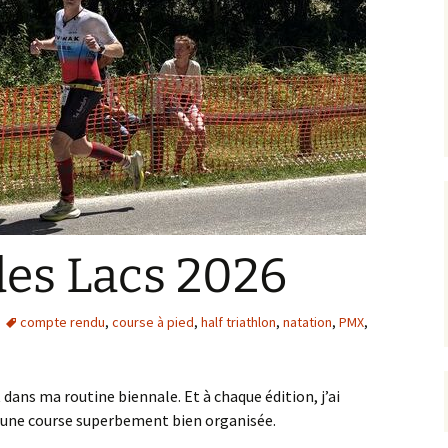
des Lacs 2026
compte rendu
,
course à pied
,
half triathlon
,
natation
,
PMX
,
 dans ma routine biennale. Et à chaque édition, j’ai
t une course superbement bien organisée.