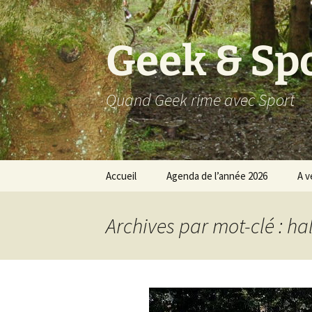
Aller
au
contenu
Geek & Sp
Quand Geek rime avec Sport
Accueil
Agenda de l’année 2026
A v
Résultats 2025
Archives par mot-clé : hal
Résultats 2024
Résultats 2023
Résultats 2022