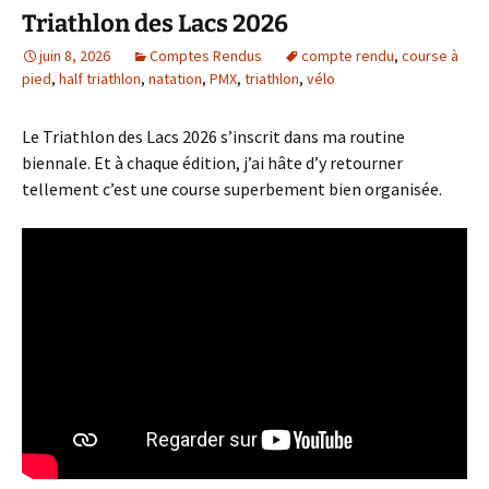
Triathlon des Lacs 2026
juin 8, 2026
Comptes Rendus
compte rendu
,
course à
pied
,
half triathlon
,
natation
,
PMX
,
triathlon
,
vélo
Le Triathlon des Lacs 2026 s’inscrit dans ma routine
biennale. Et à chaque édition, j’ai hâte d’y retourner
tellement c’est une course superbement bien organisée.